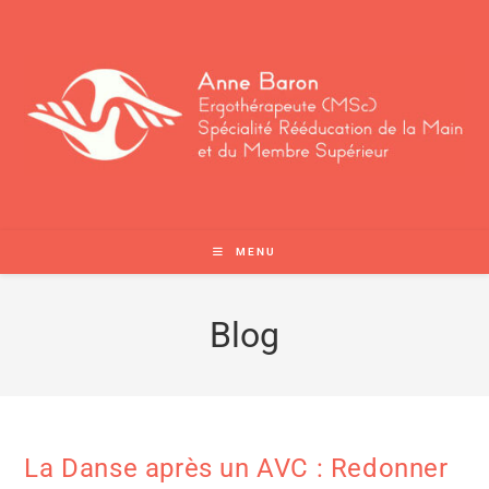
MENU
Blog
La Danse après un AVC : Redonner