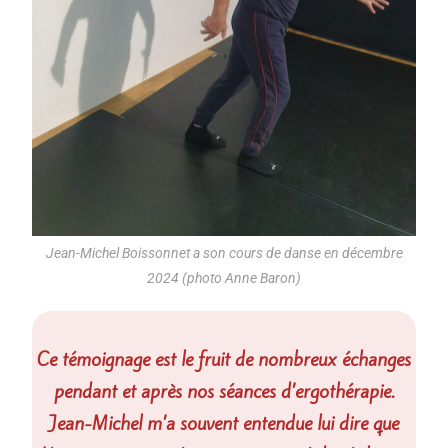
Jean-Michel Boissonnet a son cours de danse en décembre
2024 (photo Anne Baron)
Ce témoignage est le fruit de nombreux échanges
pendant et après nos séances d’ergothérapie.
Jean-Michel m’a souvent entendue lui dire que