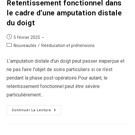
Pour
Retentissement fonctionnel dans
Les
Troubles
le cadre d’une amputation distale
De
La
du doigt
Gestualité
Publication
5 février 2025
publiée :
Post
Nouveautés
/
Rééducation et préhensions
category:
L'amputation distale d'un doigt peut passer inaperçue et
ne pas faire l'objet de soins particuliers si ce n'est
pendant la phase post-opératoire.Pour autant, le
retentissement fonctionnel peut être sévère
particulièrement…
Retentissement
Continuer La Lecture
Fonctionnel
Dans
Le
Cadre
D’une