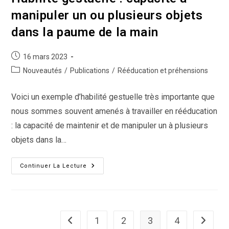
Rééducation
manipuler un ou plusieurs objets
dans la paume de la main
Publication
16 mars 2023
publiée :
Post
Nouveautés
/
Publications
/
Rééducation et préhensions
category:
Voici un exemple d’habilité gestuelle très importante que
nous sommes souvent amenés à travailler en rééducation
: la capacité de maintenir et de manipuler un à plusieurs
objets dans la…
Habilité
Continuer La Lecture
Gestuelle
:
Capacité
À
Manipuler
Un
Ou
1
2
3
4
Go to the previous page
Aller à l
Plusieurs