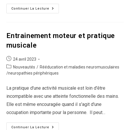
Dextérité
Continuer La Lecture
Manuelle
–
Dissociation
Des
Doigts
–
Entrainement moteur et pratique
Fiche
1
musicale
Publication
24 avril 2023
publiée :
Post
Nouveautés
/
Rééducation et maladies neuromusculaires
category:
/neuropathies périphériques
La pratique d'une activité musicale est loin d'être
incompatible avec une atteinte fonctionnelle des mains.
Elle est même encouragée quand il s'agit d'une
occupation importante pour la personne. Il peut…
Entrainement
Continuer La Lecture