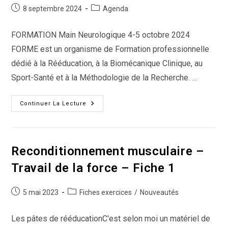
Publication
Post
8 septembre 2024
Agenda
publiée :
category:
FORMATION Main Neurologique 4-5 octobre 2024
FORME est un organisme de Formation professionnelle
dédié à la Rééducation, à la Biomécanique Clinique, au
Sport-Santé et à la Méthodologie de la Recherche. …
Formation
Continuer La Lecture
Rééducation
Main
Neurologique
Avec
FORME
Annecy-
Reconditionnement musculaire –
Octobre
2024
Travail de la force – Fiche 1
Publication
Post
5 mai 2023
Fiches exercices
/
Nouveautés
publiée :
category:
Les pâtes de rééducationC'est selon moi un matériel de