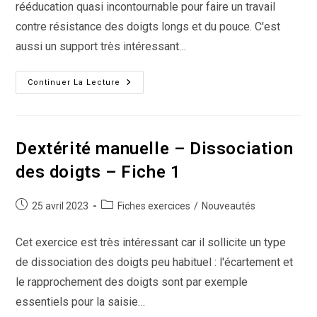
rééducation quasi incontournable pour faire un travail
contre résistance des doigts longs et du pouce. C'est
aussi un support très intéressant…
Reconditionnement
Continuer La Lecture
Musculaire
–
Travail
De
La
Force
Dextérité manuelle – Dissociation
–
Fiche
des doigts – Fiche 1
1
Publication
Post
25 avril 2023
Fiches exercices
/
Nouveautés
publiée :
category:
Cet exercice est très intéressant car il sollicite un type
de dissociation des doigts peu habituel : l'écartement et
le rapprochement des doigts sont par exemple
essentiels pour la saisie…