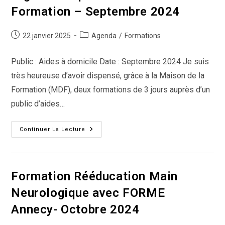
2024
Formation – Septembre 2024
Publication
Post
22 janvier 2025
Agenda
/
Formations
publiée :
category:
Public : Aides à domicile Date : Septembre 2024 Je suis
très heureuse d’avoir dispensé, grâce à la Maison de la
Formation (MDF), deux formations de 3 jours auprès d’un
public d’aides…
Formations
Continuer La Lecture
Manutention
Organisées
Par
La
Maison
De
Formation Rééducation Main
La
Formation
Neurologique avec FORME
–
Septembre
Annecy- Octobre 2024
2024