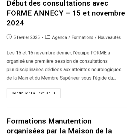
Amputation
Début des consultations avec
Distale
Du
FORME ANNECY – 15 et novembre
Doigt
2024
Publication
Post
5 février 2025
Agenda
/
Formations
/
Nouveautés
publiée :
category:
Les 15 et 16 novembre dernier, l’équipe FORME a
organisé une première session de consultations
pluridisciplinaires dédiées aux atteintes neurologiques
de la Main et du Membre Supérieur sous l’égide du…
Début
Continuer La Lecture
Des
Consultations
Avec
FORME
ANNECY
–
Formations Manutention
15
Et
organisées par la Maison de la
Novembre