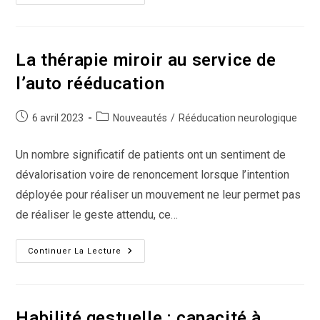
Moteur
Et
Pratique
Musicale
La thérapie miroir au service de
l’auto rééducation
Publication
Post
6 avril 2023
Nouveautés
/
Rééducation neurologique
publiée :
category:
Un nombre significatif de patients ont un sentiment de
dévalorisation voire de renoncement lorsque l’intention
déployée pour réaliser un mouvement ne leur permet pas
de réaliser le geste attendu, ce…
La
Continuer La Lecture
Thérapie
Miroir
Au
Service
De
L’auto
Habilité gestuelle : capacité à