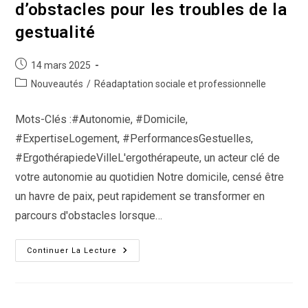
d’obstacles pour les troubles de la
gestualité
Publication
14 mars 2025
publiée :
Post
Nouveautés
/
Réadaptation sociale et professionnelle
category:
Mots-Clés :#Autonomie, #Domicile,
#ExpertiseLogement, #PerformancesGestuelles,
#ErgothérapiedeVilleL'ergothérapeute, un acteur clé de
votre autonomie au quotidien Notre domicile, censé être
un havre de paix, peut rapidement se transformer en
parcours d'obstacles lorsque…
Le
Continuer La Lecture
Domicile
:
Un
Parcours
D’obstacles